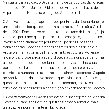
Na sua terceira edição, o Departamento de Estudo das Bibliotecas
inaugurou a 21 de Junho a Biblioteca do Arquivo das Luzes de
Filipa da Rocha Nunes no espaço do Armário em Lisboa.
O Arquivo das Luzes, projecto criado por Filipa da Rocha Nunes, é
um edifício público que se apresenta como sua Secretária-Geral
desde 2024. Este arquivo cataloga todos os tons de iluminação já
vistos e a partir dos quais já se sentiram emoções, num trabalho
levado a cabo diariamente por uma equipa de 500 pessoas
trabalhadoras. Face aos grandes desafios dos dias de hoje, o
Arquivo enfrenta cortes de financiamento estruturais. Por esse
motivo, decidiu-se expor a sua Biblioteca à comunidade, de forma
a encontrar tons de cor e de iluminação através das histórias
contidas nos livros e da informação neles presente, em vez da
experiência humana direta, como habitualmente acontece. O apoio
ao Arquivo parte da boa vontade de quem visita a sua Biblioteca,
que doa algum do seu tempo útil para encontrar, nos livros, os
tons e cores necessários à construção e expansão do seu acervo.
O
Departamento de Estudo das Bibliotecas
é um projecto de Benedita
Pestana e Francisca Portugal que transforma o Armário, mais
uma vez, temporariamente em biblioteca.