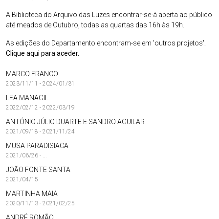
A Biblioteca do Arquivo das Luzes encontrar-se-à aberta ao público
até meados de Outubro, todas as quartas das 16h às 19h.
As edições do Departamento encontram-se em 'outros projetos'
.
Clique aqui para aceder.
MARCO FRANCO
2023/11/11 - 2024/01/31
LEA MANAGIL
2022/02/12 - 2022/03/19
ANTÓNIO JÚLIO DUARTE E SANDRO AGUILAR
2021/09/18 - 2021/11/24
MUSA PARADISIACA
2021/06/26 - ...
JOÃO FONTE SANTA
2021/04/15
MARTINHA MAIA
2020/11/13 - 2021/02/25
ANDRÉ ROMÃO