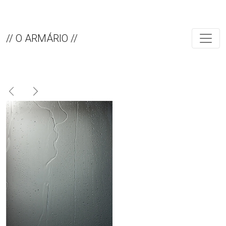
// O ARMÁRIO //
Previous
Next