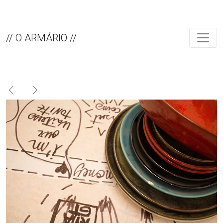
// O ARMÁRIO //
Previous
Next