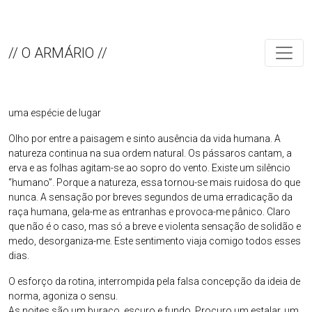
// O ARMÁRIO //
uma espécie de lugar
Olho por entre a paisagem e sinto ausência da vida humana. A
natureza continua na sua ordem natural. Os pássaros cantam, a
erva e as folhas agitam-se ao sopro do vento. Existe um silêncio
“humano”. Porque a natureza, essa tornou-se mais ruidosa do que
nunca. A sensação por breves segundos de uma erradicação da
raça humana, gela-me as entranhas e provoca-me pânico. Claro
que não é o caso, mas só a breve e violenta sensação de solidão e
medo, desorganiza-me. Este sentimento viaja comigo todos esses
dias.
O esforço da rotina, interrompida pela falsa concepção da ideia de
norma, agoniza o sensu.
As noites são um buraco, escuro e fundo. Procuro um estalar, um