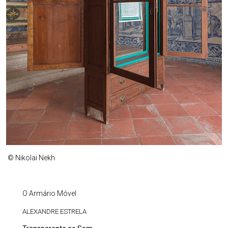
© Nikolai Nekh
O Armário Móvel
ALEXANDRE ESTRELA