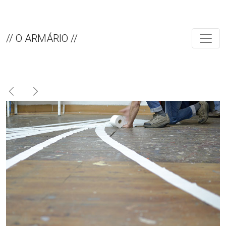
// O ARMÁRIO //
Previous
Next